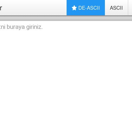
r
DE-ASCII
ASCII
i buraya giriniz.