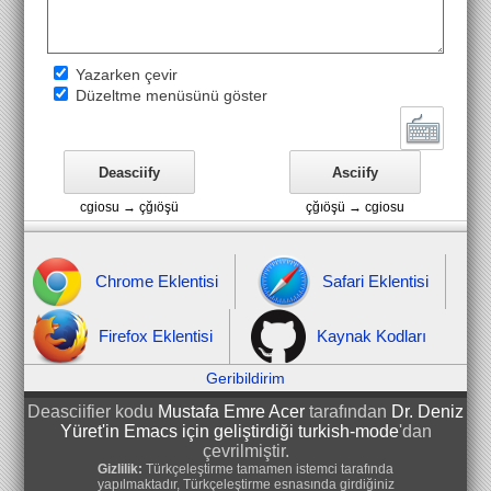
Yazarken çevir
Düzeltme menüsünü göster
Chrome Eklentisi
Safari Eklentisi
Firefox Eklentisi
Kaynak Kodları
Geribildirim
Deasciifier kodu
Mustafa Emre Acer
tarafından
Dr. Deniz
Yüret'in Emacs için geliştirdiği turkish-mode
'dan
çevrilmiştir.
Gizlilik:
Türkçeleştirme tamamen istemci tarafında
yapılmaktadır, Türkçeleştirme esnasında girdiğiniz